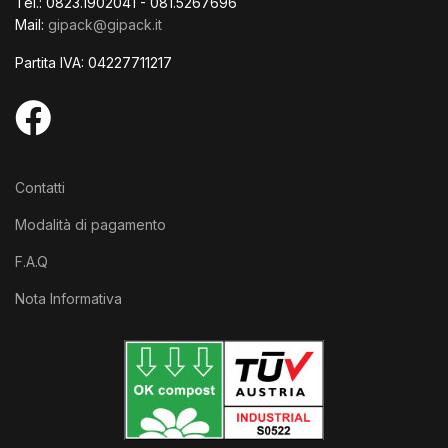
Tel.: 0823.1902041 - 081.5267696
Mail:
gipack@gipack.it
Partita IVA: 04227711217
Contatti
Modalità di pagamento
F.A.Q
Nota Informativa