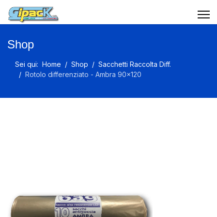
Shop
Sei qui:
Home
Shop
Sacchetti Raccolta Diff.
Rotolo differenziato - Ambra 90x120