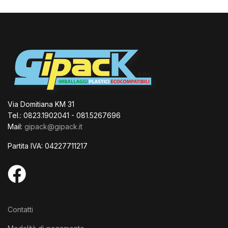
Via Domitiana KM 31
Tel.: 0823.1902041 - 081.5267696
Mail:
gipack@gipack.it
Partita IVA: 04227711217
Contatti