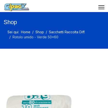
Shop
Sei qui:
Home
Shop
Sacchetti Raccolta Diff.
Rotolo umido - Verde 50x60